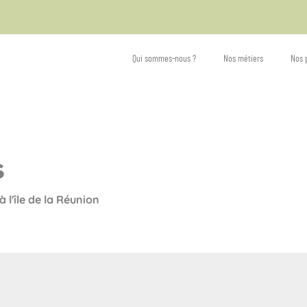
Qui sommes-nous ?
Nos métiers
Nos 
s
ission
 l'île de la Réunion
ibution