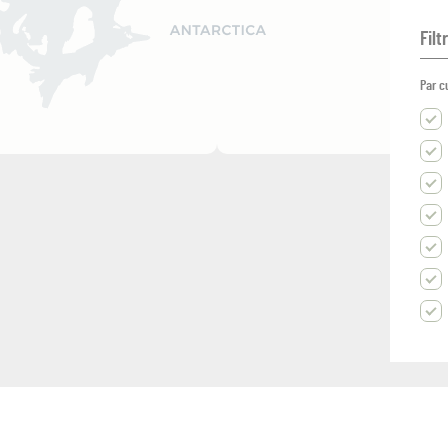
Filt
Par c