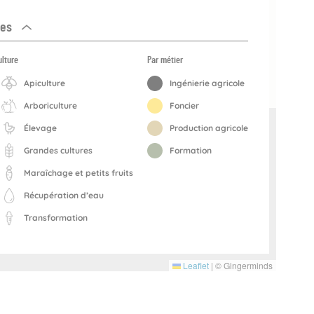
res
ulture
Par métier
Apiculture
Ingénierie agricole
Arboriculture
Foncier
Élevage
Production agricole
Grandes cultures
Formation
Maraîchage et petits fruits
Récupération d’eau
Transformation
Leaflet
|
© Gingerminds